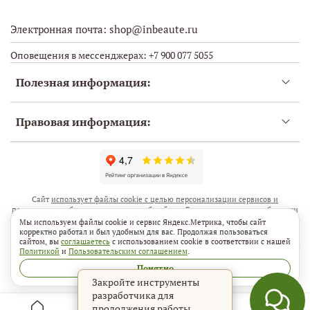
Электронная почта: shop@inbeaute.ru
Оповещения в мессенджерах: +7 900 077 5055
Полезная информация:
Правовая информация:
Сайт
использует файлы cookie с целью персонализации сервисов и
повышения удобства пользования веб-сайтом
. Если вы не хотите, чтобы ваши
пользовательские данные обрабатывались, пожалуйста, ограничьте их
Мы используем файлы cookie и сервис Яндекс.Метрика, чтобы сайт
использование в своём браузере.
корректно работал и был удобным для вас. Продолжая пользоваться
сайтом, вы
соглашаетесь
с использованием cookie в соответствии с нашей
Используя сайт, Пользователь подтверждает, что он ознакомился и принимает
Политикой
и
Пользовательским соглашением
.
условия
Пользовательского соглашения
.
Понятно
Закройте инструменты
разработчика для
продолжения работы