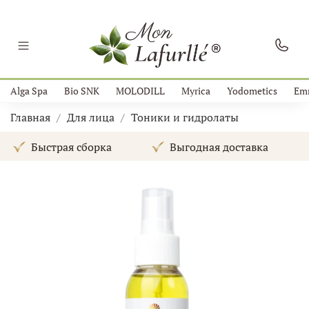
Alga Spa
Bio SNK
MOLODILL
Myrica
Yodometics
Em
Главная
Для лица
Тоники и гидролаты
Быстрая сборка
Выгодная доставка