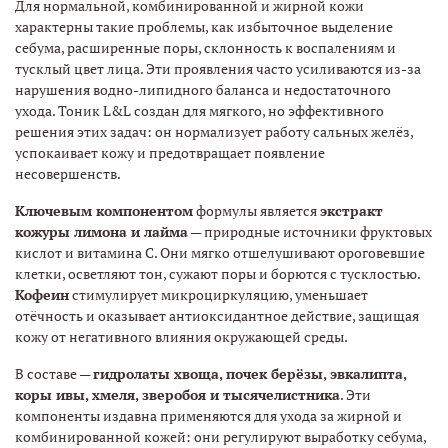
Для нормальной, комбинированной и жирной кожи
характерны такие проблемы, как избыточное выделение
себума, расширенные поры, склонность к воспалениям и
тусклый цвет лица. Эти проявления часто усиливаются из-за
нарушения водно-липидного баланса и недостаточного
ухода. Тоник L&L создан для мягкого, но эффективного
решения этих задач: он нормализует работу сальных желёз,
успокаивает кожу и предотвращает появление
несовершенств.
Ключевым компонентом
формулы является
экстракт
кожуры лимона и лайма
— природные источники фруктовых
кислот и витамина С. Они мягко отшелушивают ороговевшие
клетки, осветляют тон, сужают поры и борются с тусклостью.
Кофеин
стимулирует микроциркуляцию, уменьшает
отёчность и оказывает антиоксидантное действие, защищая
кожу от негативного влияния окружающей среды.
В составе —
гидролаты хвоща, почек берёзы, эвкалипта,
коры ивы, хмеля, зверобоя и тысячелистника
. Эти
компоненты издавна применяются для ухода за жирной и
комбинированной кожей: они регулируют выработку себума,