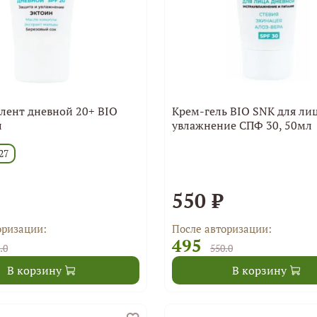
лент дневной 20+ BIO
Крем-гель BIO SNK для лиц
л
увлажнение СПФ 30, 50мл
27
550 ₽
оризации:
После авторизации:
495
.0
550.0
В корзину
В корзину