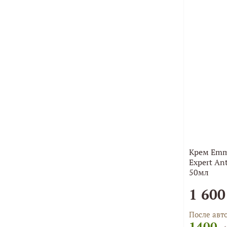
Крем Emm
Expert An
50мл
1 600
После авт
1400