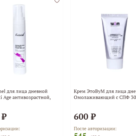
el для лица дневной
Крем ЭтоВуМ для лица дн
ti Age антивозрастной,
Омолаживающий с СПФ 30
 ₽
600 ₽
оризации:
После авторизации:
545