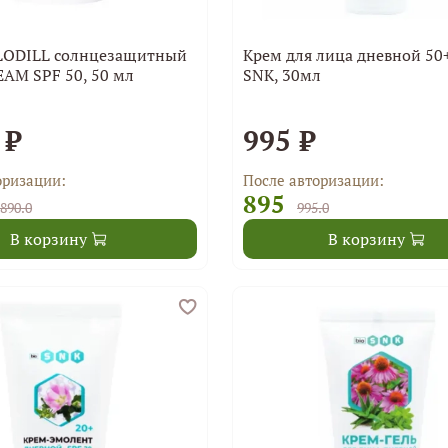
ODILL солнцезащитный
Крем для лица дневной 50
EAM SPF 50, 50 мл
SNK, 30мл
 ₽
995 ₽
оризации:
После авторизации:
895
890.0
995.0
В корзину
В корзину