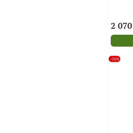
2 070
-26%