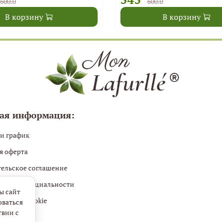
600.0
600.0
В корзину
В корзину
ая информация:
 и график
я оферта
тельское соглашение
 конфиденциальности
ы сайт
файлов cookie
оваться
твии с