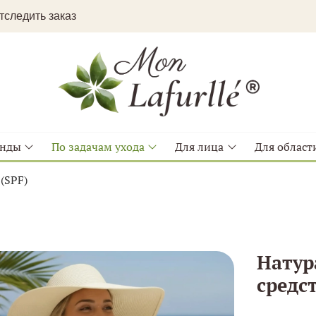
следить заказ
енды
По задачам ухода
Для лица
Для области
(SPF)
Натур
средс