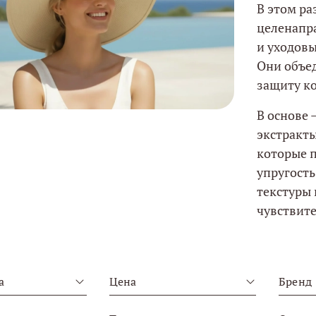
В этом ра
целенапр
и уходов
Они объе
защиту к
В основе
экстракты
которые 
упругость
текстуры
чувствите
а
Цена
Бренд