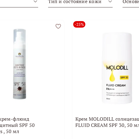
Тип и состояние кожи
Основ
-25%
 крем-флюид
Крем MOLODILL солнцез
щитный SPF 50
FLUID CREAM SPF 30, 50 м
s , 50 мл