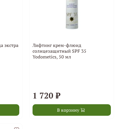
а экстра
Лифтинг крем-флюид
солнцезащитный SPF 35
Yodometics, 50 мл
1 720 ₽
В корзину