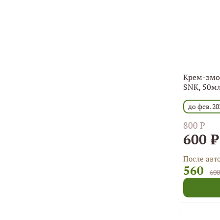
Крем-эмо
SNK, 50м
до фев. 20
800 ₽
600 ₽
После авт
560
600