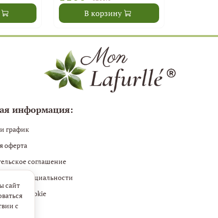
В корзину
ая информация:
 и график
я оферта
тельское соглашение
 конфиденциальности
ы сайт
файлов cookie
оваться
твии с