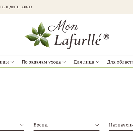
следить заказ
енды
По задачам ухода
Для лица
Для области
Бренд
Назначен