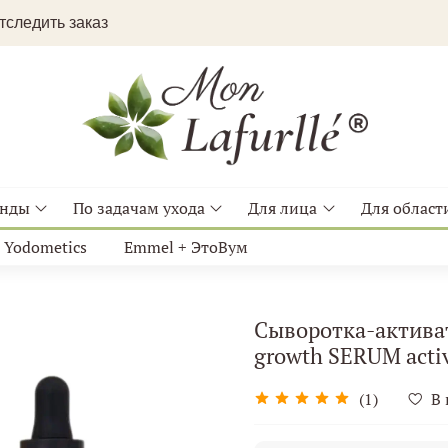
следить заказ
енды
По задачам ухода
Для лица
Для области
Yodometics
Emmel + ЭтоВум
Сыворотка-активат
growth SERUM activ
(1)
В