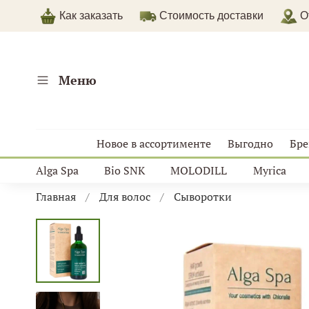
Как заказать
Стоимость доставки
От
Меню
Новое в ассортименте
Выгодно
Бр
Alga Spa
Bio SNK
MOLODILL
Myrica
Главная
Для волос
Сыворотки