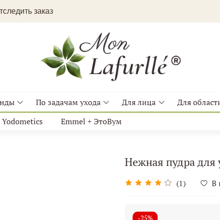
следить заказ
енды
По задачам ухода
Для лица
Для области
Yodometics
Emmel + ЭтоВум
Нежная пудра для 
(1)
В
-25%