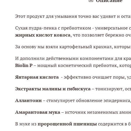
Этот продукт для умывания точно вас удивит и ост
Сухая пудра-пенка с пребиотиком - универсальное с
жирных кислот кокоса
, что позволяет бережно о
За основу мы взяли картофельный крахмал, который
И дополнили действенными компонентами для кра
Biolin P
– мощный косметический пребиотик, котор
Янтарная кислота
- эффективно очищает поры, уд
Экстракты малины и гибискуса
– тонизируют, о
Аллантоин
– стимулирует обновление эпидермиса,
Амарантовая мука
– источник незаменимых амин
В муке из
пророщенной пшеницы
содержится в 