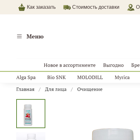
Как заказать
Стоимость доставки
От
Меню
Новое в ассортименте
Выгодно
Бр
Alga Spa
Bio SNK
MOLODILL
Myrica
Главная
Для лица
Очищение