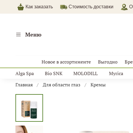
Как заказать
Стоимость доставки
От
Меню
Новое в ассортименте
Выгодно
Бр
Alga Spa
Bio SNK
MOLODILL
Myrica
Главная
Для области глаз
Кремы