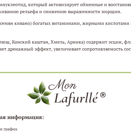
нуклеотид, который активизирует обменные и восстанови
аживанию рельефа и снижению выраженности морщин.
о семян кивано) богатых витаминами, жирными кислотами 
лющ, Конский каштан, Хмель, Арника) содержит эсцин, фл
вает дренажный эффект, увеличивает сопротивляемость со
ая информация:
 и график