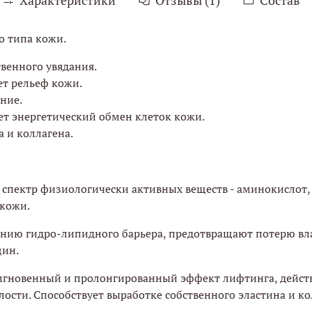
о типа кожи.
венного увядания.
ет рельеф кожи.
ние.
ет энергетический обмен клеток кожи.
 и коллагена.
о спектр физиологически активных веществ - аминокислот,
кожи.
ению гидро-липидного барьера, предотвращают потерю вла
щин.
мгновенный и пролонгированный эффект лифтинга, действ
лости. Способствует выработке собственного эластина и ко