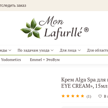
следить заказ
енды
По задачам ухода
Для лица
Для области
Yodometics
Emmel + ЭтоВум
Крем Alga Spa дл
EYE CREAM», 15мл
(1)
В