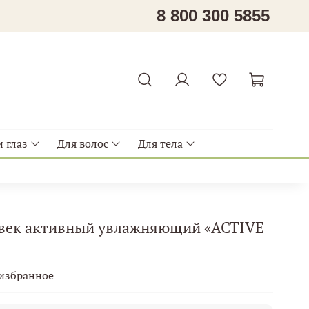
8 800 300 5855
 глаз
Для волос
Для тела
я век активный увлажняющий «ACTIVE
 избранное